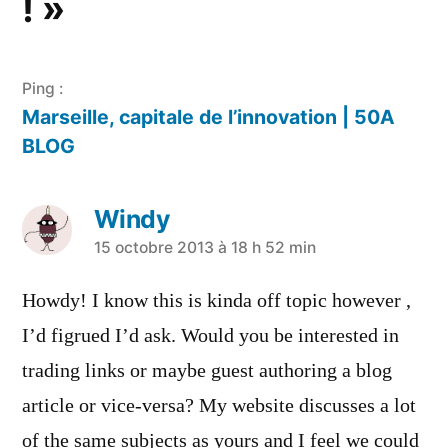
! »
Ping :
Marseille, capitale de l’innovation | 50A
BLOG
Windy
a
15 octobre 2013 à 18 h 52 min
dit :
Howdy! I know this is kinda off topic however ,
I’d figrued I’d ask. Would you be interested in
trading links or maybe guest authoring a blog
article or vice-versa? My website discusses a lot
of the same subjects as yours and I feel we could