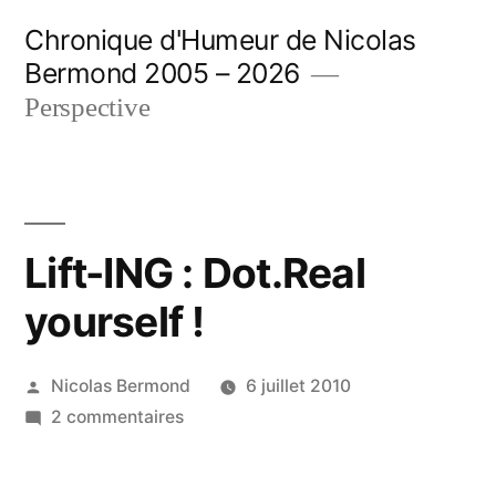
Aller
Chronique d'Humeur de Nicolas
au
Bermond 2005 – 2026
contenu
Perspective
Lift-ING : Dot.Real
yourself !
Publié
Nicolas Bermond
6 juillet 2010
par
sur
2 commentaires
Lift-
ING