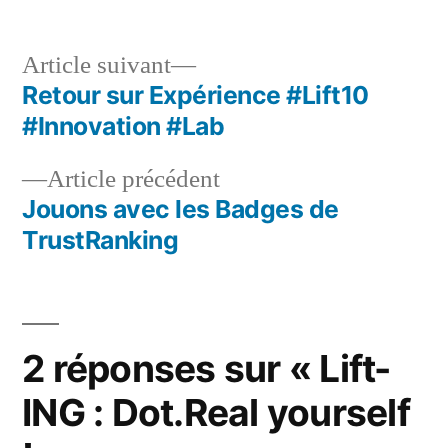
Article
Article suivant
suivant :
Retour sur Expérience #Lift10
Navigation
#Innovation #Lab
de
Article
Article précédent
l’article
précédent :
Jouons avec les Badges de
TrustRanking
2 réponses sur « Lift-
ING : Dot.Real yourself