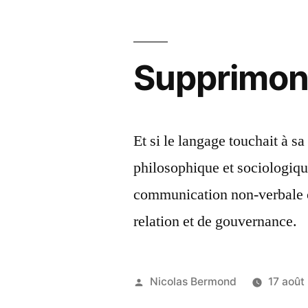
Supprimons
Et si le langage touchait à s
philosophique et sociologique
communication non-verbale
relation et de gouvernance.
Publié
Nicolas Bermond
17 août
par