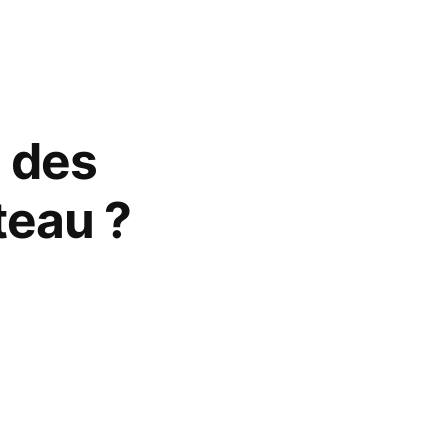
 des
teau ?