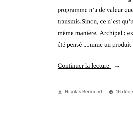
programme n’a de valeur que 
transmis.Sinon, ce n’est qu’
même manière. Archipel : ex
été pensé comme un produit 
« Libére
Continuer la lecture
un
livre »
Publié
Nicolas Bermond
16 déc
par