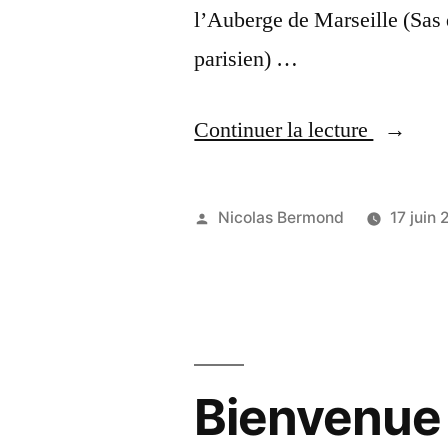
l’Auberge de Marseille (Sas 
parisien) …
« Pourq
Continuer la lecture
ne
pas
Publié
Nicolas Bermond
17 juin
co-
par
construi
des
nouvelle
Bienvenue 
organisa
en