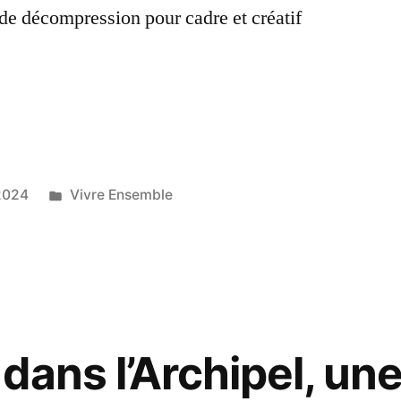
de décompression pour cadre et créatif
uoi
Publié
 2024
Vivre Ensemble
dans
re
s
dans l’Archipel, un
tions