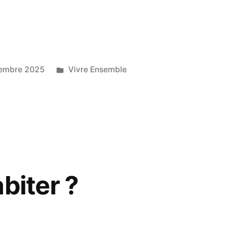
ire
,
Publié
tembre 2025
Vivre Ensemble
dans
n
biter ?
,
ons