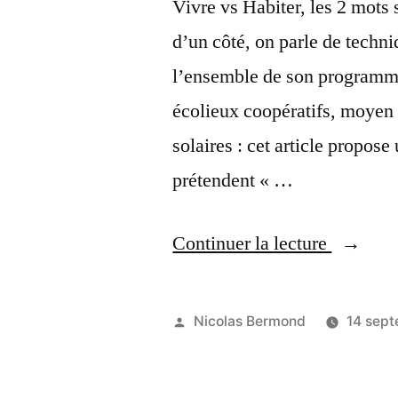
Vivre vs Habiter, les 2 mots 
les
d’un côté, on parle de techni
organisa
l’ensemble de son programme 
écolieux coopératifs, moyen d
solaires : cet article propose
prétendent « …
« Vivre
Continuer la lecture
vs
Habiter
Publié
Nicolas Bermond
14 sep
? »
par