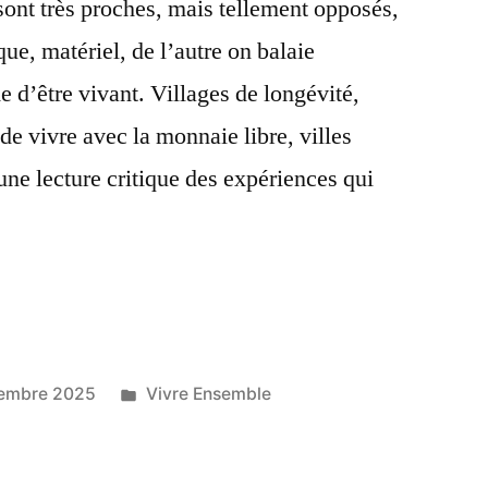
sont très proches, mais tellement opposés,
que, matériel, de l’autre on balaie
tions. »
d’être vivant. Villages de longévité,
e vivre avec la monnaie libre, villes
 une lecture critique des expériences qui
Publié
tembre 2025
Vivre Ensemble
dans