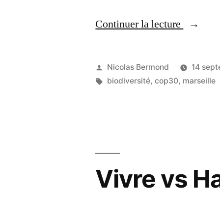
« Territo
Continuer la lecture
par
territoire
Publié
Nicolas Bermond
14 sep
Clan
par
Étiquettes :
biodiversité
,
cop30
,
marseille
par
clan,
Décisio
après
Vivre vs Ha
décision
nous
changer