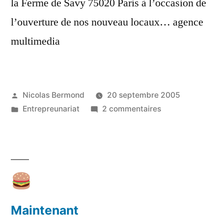
la Ferme de Savy 75020 Paris à l’occasion de
l’ouverture de nos nouveau locaux… agence
multimedia
Publié
Nicolas Bermond
20 septembre 2005
par
Publié
sur
Entrepreunariat
2 commentaires
dans
Inauguration
des
nouveaux
locaux
de
l’agence
Internet
Maintenant
PME