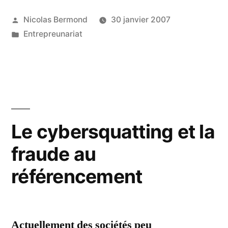
pour
Publié
Nicolas Bermond
30 janvier 2007
webmastering
par
Publié
Entrepreunariat
et
dans
référencement »
Le cybersquatting et la
fraude au
référencement
Actuellement des sociétés peu