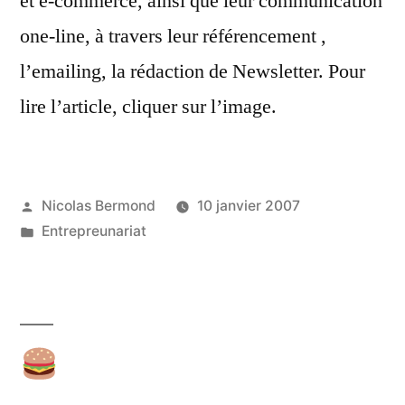
et e-commerce, ainsi que leur communication
one-line, à travers leur référencement ,
l’emailing, la rédaction de Newsletter. Pour
lire l’article, cliquer sur l’image.
Publié
Nicolas Bermond
10 janvier 2007
par
Publié
Entrepreunariat
dans