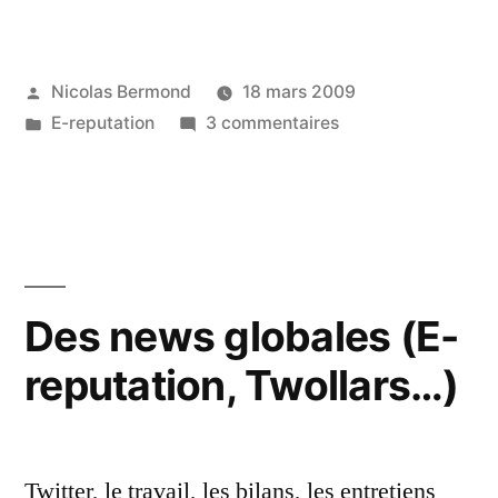
Virtuelle
(Open
Publié
Nicolas Bermond
18 mars 2009
Money)=Kill
par
Publié
sur
E-reputation
3 commentaires
apps
dans
Monnaie
de
Virtuelle
(Open
l’E-
Money)=Kill
reputation »
apps
de
Des news globales (E-
l’E-
reputation, Twollars…)
reputation
Twitter, le travail, les bilans, les entretiens