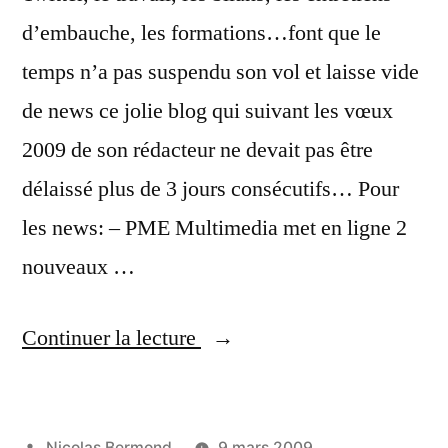
d’embauche, les formations…font que le
temps n’a pas suspendu son vol et laisse vide
de news ce jolie blog qui suivant les vœux
2009 de son rédacteur ne devait pas être
délaissé plus de 3 jours consécutifs… Pour
les news: – PME Multimedia met en ligne 2
nouveaux …
« Des
Continuer la lecture
news
globales
Publié
Nicolas Bermond
9 mars 2009