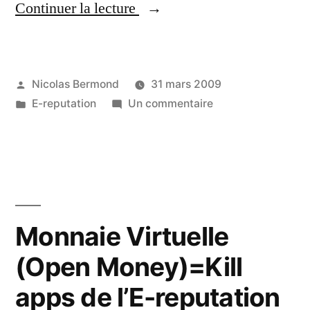
« News
Continuer la lecture
E-
reputation
Publié
Nicolas Bermond
31 mars 2009
Camp
par
Publié
sur
E-reputation
Un commentaire
/
dans
News
Social
E-
reputation
Media
Camp
/
/
Social
Monnaie
Monnaie Virtuelle
Media
complémentaire »
(Open Money)=Kill
/
Monnaie
apps de l’E-reputation
complémentaire