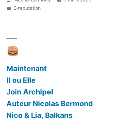
(E-
par
Publié
E-reputation
reputation,
dans
Twollars…) »
Maintenant
Il ou Elle
Join Archipel
Auteur Nicolas Bermond
Nico & Lia, Balkans