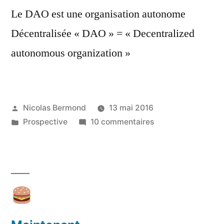
Le DAO est une organisation autonome
Décentralisée « DAO » = « Decentralized
autonomous organization »
Publié
Nicolas Bermond
13 mai 2016
par
Publié
sur
Prospective
10 commentaires
dans
Découverte
de
la
DAO
2016