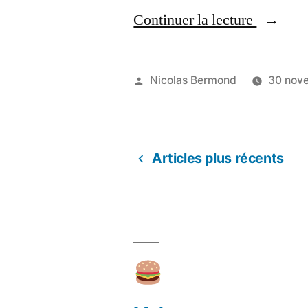
« La
Continuer la lecture
révoluti
par
Publié
Nicolas Bermond
30 nov
la
par
Bouffe
#SlowFo
Articles plus récents
Pagination
des
publications