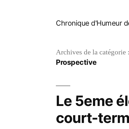
Aller
au
Chronique d'Humeur d
contenu
Archives de la catégorie 
Prospective
Le 5eme él
court-ter