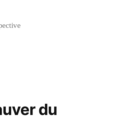
pective
auver du