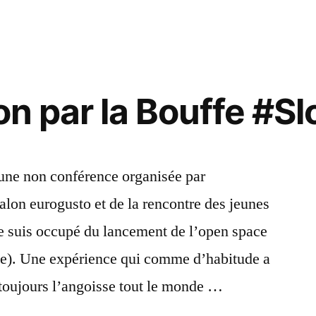
5eme
élément
pour
nous
sauver
ion par la Bouffe #
du
e »
court-
termisme
 une non conférence organisée par
lon eurogusto et de la rencontre des jeunes
e suis occupé du lancement de l’open space
e). Une expérience qui comme d’habitude a
toujours l’angoisse tout le monde …