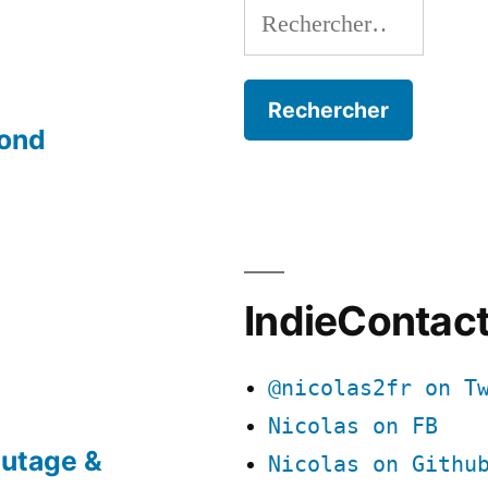
Rechercher :
mond
IndieContac
@nicolas2fr on T
Nicolas on FB
utage &
Nicolas on Githu