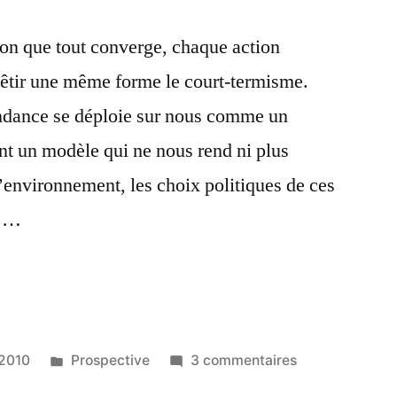
on que tout converge, chaque action
êtir une même forme le court-termisme.
endance se déploie sur nous comme un
t un modèle qui ne nous rend ni plus
L’environnement, les choix politiques de ces
t …
Publié
sur
 2010
Prospective
3 commentaires
dans
Le