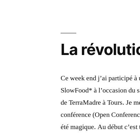
nous
sauver
du
La révolut
court-
termism
Ce week end j’ai participé à
SlowFood* à l’occasion du sa
de TerraMadre à Tours. Je m
conférence (Open Conferenc
été magique. Au début c’est 