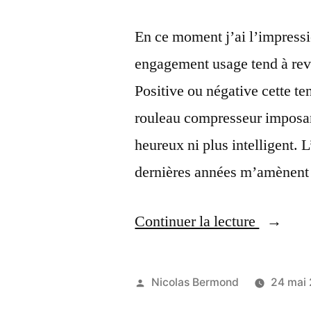
En ce moment j’ai l’impressi
engagement usage tend à rev
Positive ou négative cette t
rouleau compresseur imposan
heureux ni plus intelligent. 
dernières années m’amènen
« Le
Continuer la lecture
5eme
élément
Publié
Nicolas Bermond
24 mai
pour
par