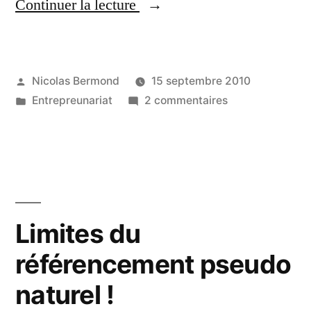
« SAS
Continuer la lecture
DE
DECOMPRESSION
Publié
Nicolas Bermond
15 septembre 2010
OBLIGATOIRE
par
Publié
sur
Entrepreunariat
2 commentaires
! »
dans
SAS
DE
DECOMPRESSI
OBLIGATOIRE
!
Limites du
référencement pseudo
naturel !