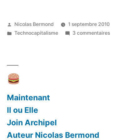
du
référencement
Publié
Nicolas Bermond
1 septembre 2010
pseudo
par
Publié
sur
Technocapitalisme
3 commentaires
naturel
dans
Limites
! »
du
référenceme
pseudo
naturel
!
Maintenant
Il ou Elle
Join Archipel
Auteur Nicolas Bermond