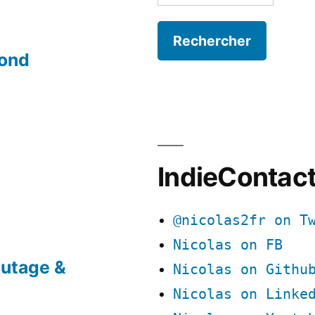
mond
IndieContac
@nicolas2fr on T
Nicolas on FB
utage &
Nicolas on Githu
Nicolas on Linke