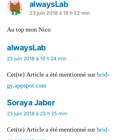
alwaysLab
a
23 juin 2018 à 19 h 22 min
dit :
Au top mon Nico
alwaysLab
a
23 juin 2018 à 19 h 24 min
dit :
Cet(te) Article a été mentionné sur
brid-
gy.appspot.com
Soraya Jaber
a
23 juin 2018 à 23 h 25 min
dit :
Cet(te) Article a été mentionné sur
brid-