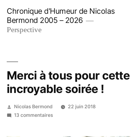
Aller
Chronique d'Humeur de Nicolas
au
Bermond 2005 – 2026
contenu
Perspective
Merci à tous pour cette
incroyable soirée !
Publié
Nicolas Bermond
22 juin 2018
par
sur
13 commentaires
Merci
à