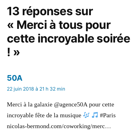
13 réponses sur
« Merci à tous pour
cette incroyable soirée
! »
50A
a
22 juin 2018 à 21 h 32 min
dit :
Merci à la galaxie @agence50A pour cette
incroyable fête de la musique
#Paris
nicolas-bermond.com/coworking/merc…