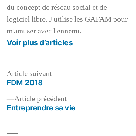
du concept de réseau social et de
logiciel libre. J'utilise les GAFAM pour
m'amuser avec l'ennemi.
Voir plus d’articles
Article
Article suivant
suivant :
FDM 2018
Navigation
Article
Article précédent
de
précédent :
Entreprendre sa vie
l’article