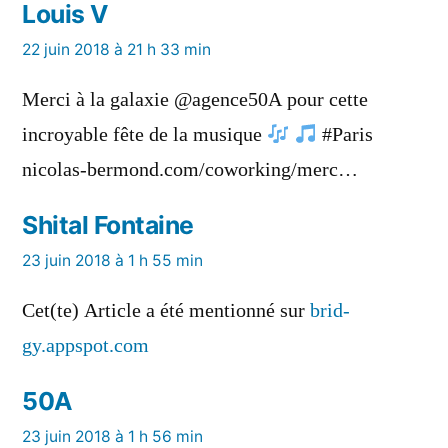
Louis V
a
22 juin 2018 à 21 h 33 min
dit :
Merci à la galaxie @agence50A pour cette
incroyable fête de la musique
#Paris
nicolas-bermond.com/coworking/merc…
Shital Fontaine
a
23 juin 2018 à 1 h 55 min
dit :
Cet(te) Article a été mentionné sur
brid-
gy.appspot.com
50A
a
23 juin 2018 à 1 h 56 min
dit :