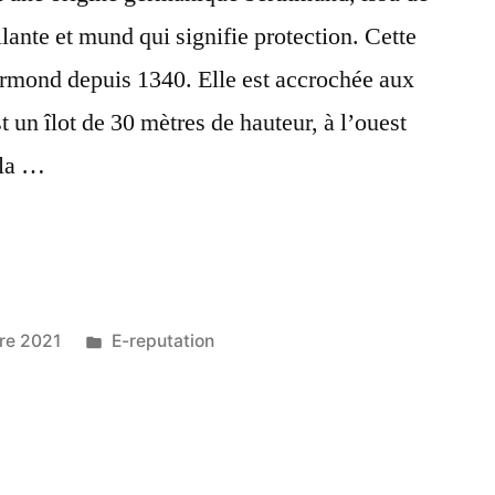
llante et mund qui signifie protection. Cette
Bermond depuis 1340. Elle est accrochée aux
t un îlot de 30 mètres de hauteur, à l’ouest
 la …
d »
Publié
re 2021
E-reputation
dans