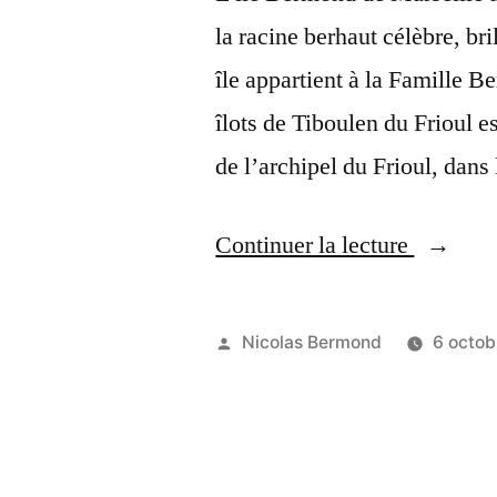
la racine berhaut célèbre, bri
île appartient à la Famille 
îlots de Tiboulen du Frioul es
de l’archipel du Frioul, dans
« Île
Continuer la lecture
Bermon
Publié
Nicolas Bermond
6 octob
par