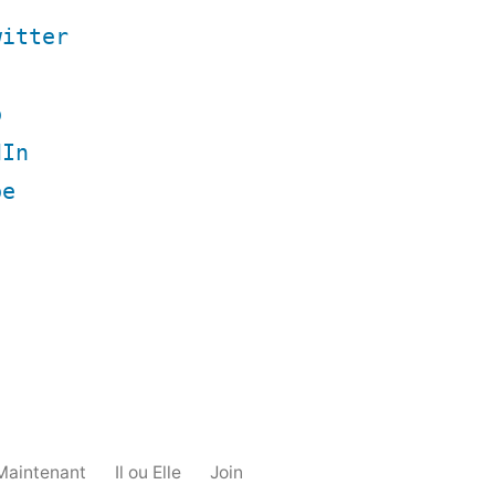
witter
b
dIn
be
Maintenant
Il ou Elle
Join