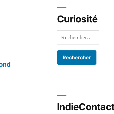
Curiosité
Rechercher :
mond
IndieContac