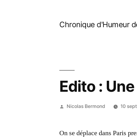
Aller
au
Chronique d'Humeur d
contenu
Edito : Un
Publié
Nicolas Bermond
10 sep
par
On se déplace dans Paris pre