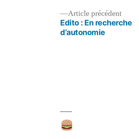
Artic
Article précédent
précé
Edito : En recherche
Navigation
d’autonomie
de
l’article