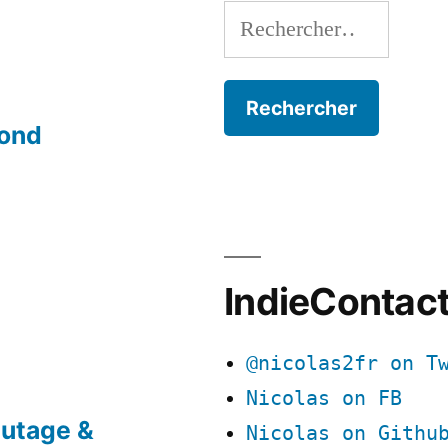
Rechercher :
mond
IndieContac
@nicolas2fr on T
Nicolas on FB
utage &
Nicolas on Githu