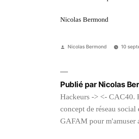
Nicolas Bermond
Publié
Nicolas Bermond
10 sep
par
Publié par Nicolas B
Hackeurs -> <- CAC40. F
concept de réseau social et
GAFAM pour m'amuser a