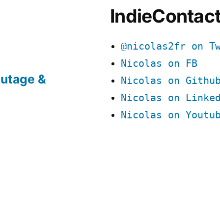
IndieContac
@nicolas2fr on T
Nicolas on FB
utage &
Nicolas on Githu
Nicolas on Linke
Nicolas on Youtu