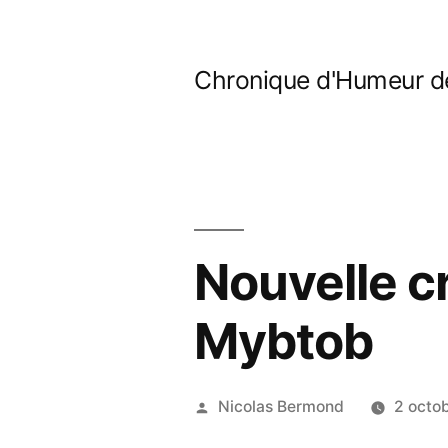
Aller
au
Chronique d'Humeur d
contenu
Nouvelle c
Mybtob
Publié
Nicolas Bermond
2 octo
par