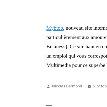
Mybtob
, nouveau site intern
particulièrement aux amour
Business). Ce site haut en c
un emploi qui vous correspo
Multimedia pour ce superbe 
Publié
Nicolas Bermond
2 octo
par