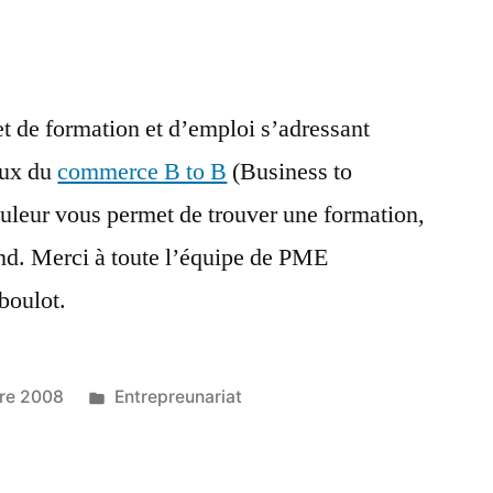
et de formation et d’emploi s’adressant
eux du
commerce B to B
(Business to
ouleur vous permet de trouver une formation,
nd. Merci à toute l’équipe de PME
boulot.
Publié
bre 2008
Entrepreunariat
dans