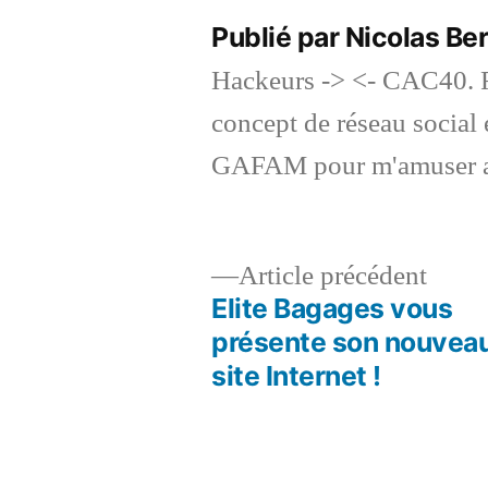
Publié par Nicolas B
Hackeurs -> <- CAC40. F
concept de réseau social et
GAFAM pour m'amuser a
Artic
Article précédent
précé
Elite Bagages vous
Navigation
présente son nouvea
site Internet !
de
l’article