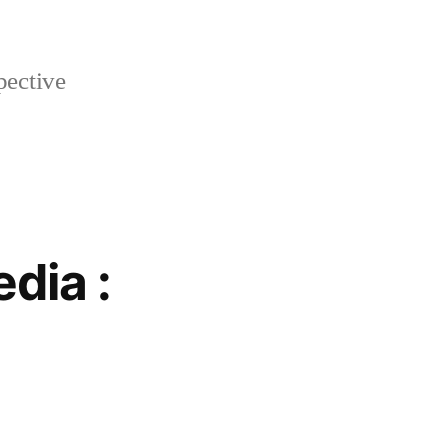
pective
dia :