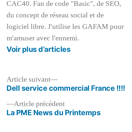
CAC40. Fan de code "Basic", de SEO,
du concept de réseau social et de
logiciel libre. J'utilise les GAFAM pour
m'amuser avec l'ennemi.
Voir plus d’articles
Article
Article suivant
suivant :
Dell service commercial France !!!!
Navigation
Article
Article précédent
de
précédent :
La PME News du Printemps
l’article