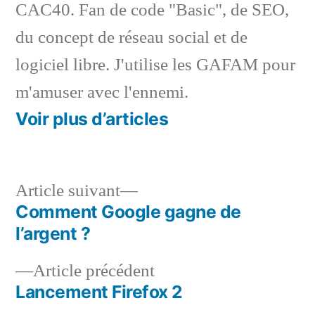
CAC40. Fan de code "Basic", de SEO,
du concept de réseau social et de
logiciel libre. J'utilise les GAFAM pour
m'amuser avec l'ennemi.
Voir plus d’articles
Article
Article suivant
suivant :
Comment Google gagne de
Navigation
l’argent ?
de
Article
Article précédent
l’article
précédent :
Lancement Firefox 2