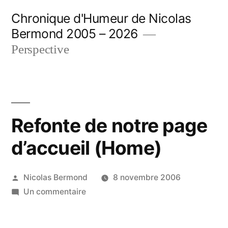
Aller
Chronique d'Humeur de Nicolas
au
Bermond 2005 – 2026
contenu
Perspective
Refonte de notre page
d’accueil (Home)
Publié
Nicolas Bermond
8 novembre 2006
par
sur
Un commentaire
Refonte
de