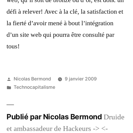
web, qu’il soit de bronze ou d’or, est donc un
défi à relever! Avec à la clé, la satisfaction et
la fierté d’avoir mené à bout l’intégration
d’un site web qui pourra être consulté par
tous!
Publié
Nicolas Bermond
9 janvier 2009
par
Publié
Technocapitalisme
dans
Publié par Nicolas Bermond
Druide
et ambassadeur de Hackeurs -> <-