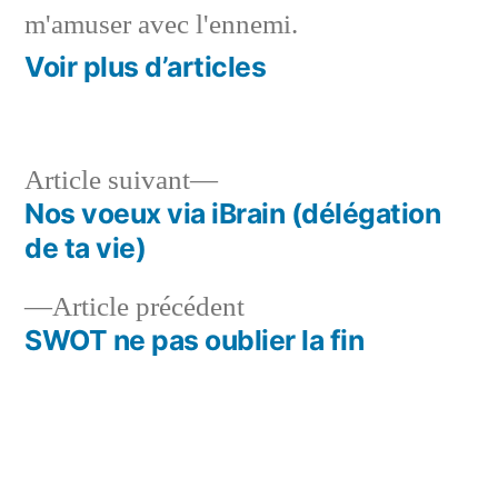
m'amuser avec l'ennemi.
Voir plus d’articles
Article
Article suivant
suivant :
Nos voeux via iBrain (délégation
Navigation
de ta vie)
de
Article
Article précédent
l’article
précédent :
SWOT ne pas oublier la fin