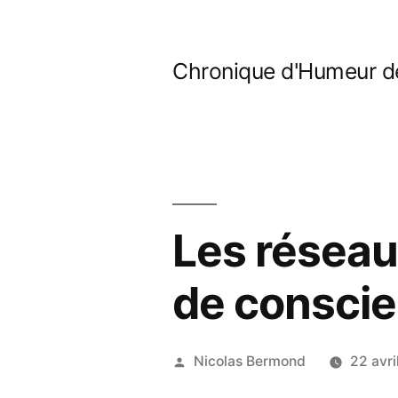
Aller
au
Chronique d'Humeur d
contenu
Les résea
de conscie
Publié
Nicolas Bermond
22 avri
par