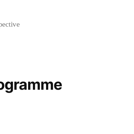
pective
rogramme