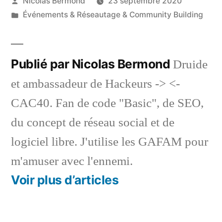
Publié
Nicolas Bermond
23 septembre 2020
par
Publié
Événements & Réseautage & Community Building
dans
Publié par Nicolas Bermond
Druide
et ambassadeur de Hackeurs -> <-
CAC40. Fan de code "Basic", de SEO,
du concept de réseau social et de
logiciel libre. J'utilise les GAFAM pour
m'amuser avec l'ennemi.
Voir plus d’articles