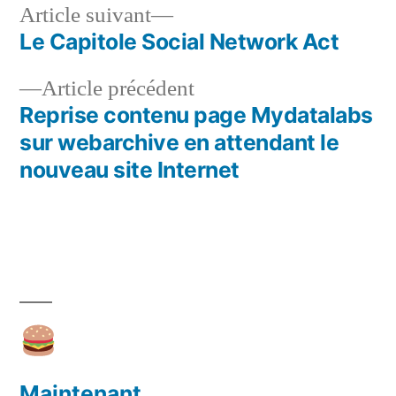
Article
Article suivant
suivant :
Le Capitole Social Network Act
Navigation
Article
Article précédent
de
précédent :
Reprise contenu page Mydatalabs
l’article
sur webarchive en attendant le
nouveau site Internet
Maintenant