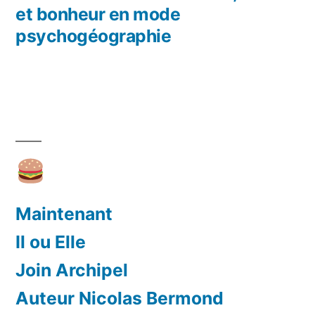
Navigation
et bonheur en mode
de
psychogéographie
l’article
Maintenant
Il ou Elle
Join Archipel
Auteur Nicolas Bermond