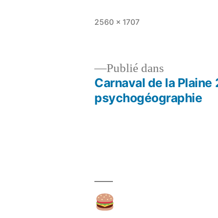
Taille
2560 × 1707
originale
Publié dans
Carnaval de la Plaine
Navigation
psychogéographie
de
l’article