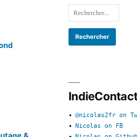
Rechercher :
mond
IndieContac
@nicolas2fr on T
Nicolas on FB
utage &
Nicolas on Githu