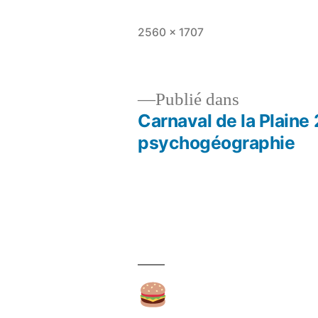
Taille
2560 × 1707
originale
Publié dans
Carnaval de la Plaine
Navigation
psychogéographie
de
l’article