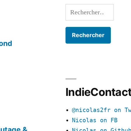
Rechercher :
mond
IndieContac
@nicolas2fr on T
Nicolas on FB
utage &
Nicolas on Githu