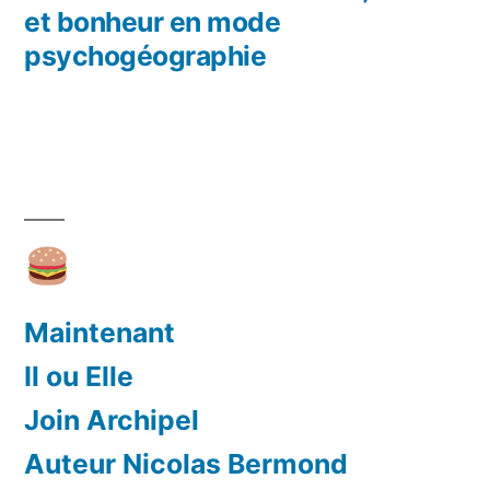
Navigation
et bonheur en mode
de
psychogéographie
l’article
Maintenant
Il ou Elle
Join Archipel
Auteur Nicolas Bermond