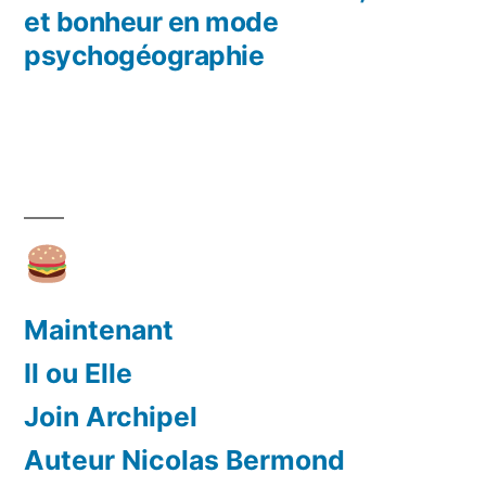
Navigation
et bonheur en mode
de
psychogéographie
l’article
Maintenant
Il ou Elle
Join Archipel
Auteur Nicolas Bermond