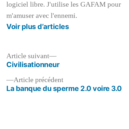
logiciel libre. J'utilise les GAFAM pour
m'amuser avec l'ennemi.
Voir plus d’articles
Article
Article suivant
suivant :
Civilisationneur
Navigation
Article
Article précédent
de
précédent :
La banque du sperme 2.0 voire 3.0
l’article