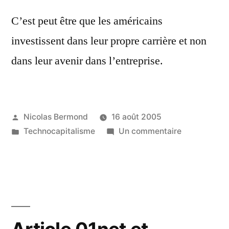
C’est peut être que les américains
investissent dans leur propre carrière et non
dans leur avenir dans l’entreprise.
Publié
Nicolas Bermond
16 août 2005
par
Publié
sur
Technocapitalisme
Un commentaire
dans
Pourquoi
les
sites
de
business
networking