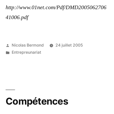
http://www.01net.com/Pdf/DMD2005062706
41006.pdf
Publié
Nicolas Bermond
24 juillet 2005
par
Publié
Entrepreunariat
dans
Compétences