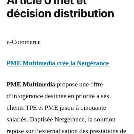
Article 01net et
ne
décision distribution
décolleraien
pas
en
France
e-Commerce
PME Multimedia crée
la Netgérance
PME Multimedia
propose une offre
d’infogérance destinée en priorité à ses
clients TPE et PME jusqu’à cinquante
salariés. Baptisée Netgérance, la solution
repose sur l’externalisation des prestations de