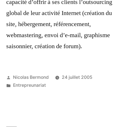
capacité d’offrir à ses clients l’outsourcing
global de leur activité Internet (création du
site, hébergement, référencement,
webmastering, envoi d’e-mail, graphisme
saisonnier, création de forum).
Publié
Nicolas Bermond
24 juillet 2005
par
Publié
Entrepreunariat
dans