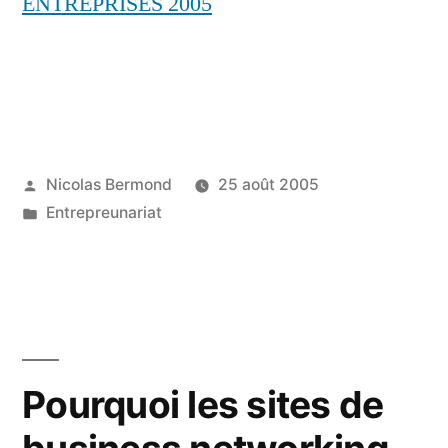
ENTREPRISES 2005
Publié
Nicolas Bermond
25 août 2005
par
Publié
Entrepreunariat
dans
Pourquoi les sites de