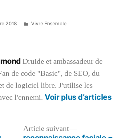
Publié
re 2018
Vivre Ensemble
dans
ermond
Druide et ambassadeur de
an de code "Basic", de SEO, du
 de logiciel libre. J'utilise les
Voir plus d’articles
vec l'ennemi.
le
Article
Article suivant
dent :
suivant :
:
reconnaissance faciale =