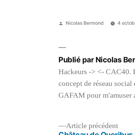
Publié
Nicolas Bermond
4 octob
par
Publié par Nicolas B
Hackeurs -> <- CAC40. F
concept de réseau social et
GAFAM pour m'amuser a
Artic
Article précédent
précé
Château de Queribus 