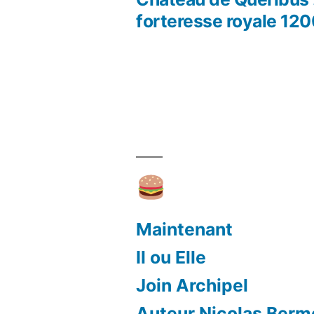
Navigation
forteresse royale 12
de
l’article
Maintenant
Il ou Elle
Join Archipel
Auteur Nicolas Ber