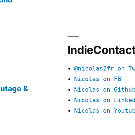
IndieContac
@nicolas2fr on T
Nicolas on FB
utage &
Nicolas on Githu
Nicolas on Linke
Nicolas on Youtu