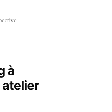
pective
g à
 atelier