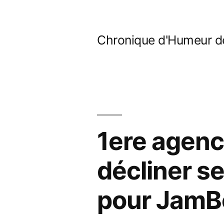
Aller
au
Chronique d'Humeur d
contenu
1ere agenc
décliner se
pour JamB