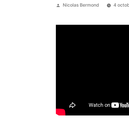
Publié
Nicolas Bermond
4 octo
par